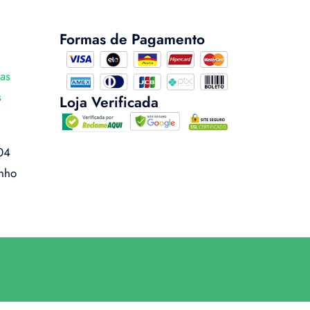
Formas de Pagamento
cas
s
Loja Verificada
04
inho