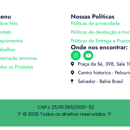
enu
Nossas Políticas
obre Nós
Politicas de privacidade
ntato
Politicas de devolução e tro
epoimentos
Politicas de Entrega e Prazo
Onde nos encontrar:
abalhos
marração amorosa
Praça da Sé, 398, Sala 1
dos os Produtos
Centro historico - Pelour
Salvador - Bahia Brasil
CNPJ: 25.161.585/0001-52
🏹 © 2026 Todos os direitos reservados. 🏹