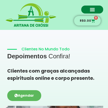
0
Amarração amorosa
R$
0.00
Clientes No Mundo Todo
Depoimentos
Confira!
Clientes com graças alcançadas
espirituais online e corpo presente.
Agendar