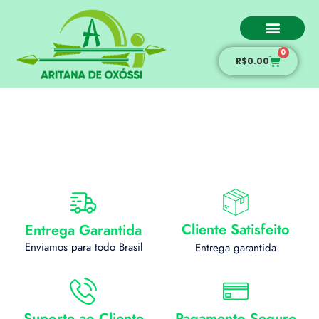
0
Amarração amorosa
R$
0.00
Categoria:
Consulta
espiritual
Cliente Satisfeito
Entrega Garantida
Enviamos para todo Brasil
Entrega garantida
Suporte ao Cliente
Pagamento Seguro