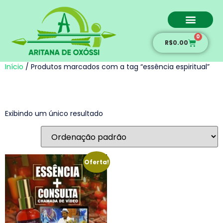
0
Amarração amorosa
R$
0.00
Início
/ Produtos marcados com a tag “essência espiritual”
essência espiritual
Exibindo um único resultado
Oferta!