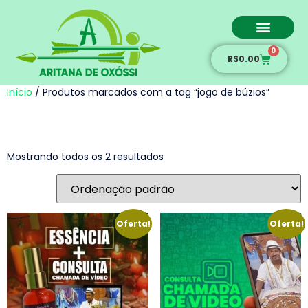
0
Amarração amorosa
R$
0.00
Início
/ Produtos marcados com a tag “jogo de búzios”
jogo de búzios
Mostrando todos os 2 resultados
Oferta!
Oferta!